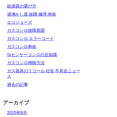
給湯器の選び方
湯沸かし器 故障,修理,寿命
エコジョーズ
ガスコンロ故障原因
ガスコンロ エラーコード
ガスコンロ寿命
Siセンサーコンロの豆知識
ガスコンロ掃除方法
ガス器具のリコール,社告,不具合ニュー
ス
過去の記事
アーカイブ
2015年8月