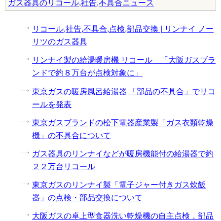
ガス器具のリコール,社告,不具合ニュース
リコール,社告,不具合,点検,部品交換 | リンナイ ノー
リツのガス器具
リンナイ製の給湯暖房機 リコール 「大阪ガスブラ
ンドで約８万台が点検対象に」
東京ガスの暖房風呂給湯器 「部品の不具合」でリコ
ールを発表
東京ガスブランドの松下電器産業製「ガス衣類乾燥
機」の不具合について
ガス器具のリンナイなどが暖房機能付の給湯器で約
２２万台リコール
東京ガスのリンナイ製「電子ジャー付きガス炊飯
器」の点検・部品交換について
大阪ガスの卓上型食器洗い乾燥機の自主点検，部品