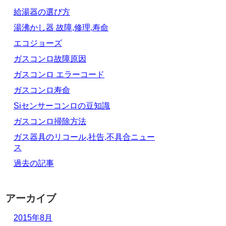
給湯器の選び方
湯沸かし器 故障,修理,寿命
エコジョーズ
ガスコンロ故障原因
ガスコンロ エラーコード
ガスコンロ寿命
Siセンサーコンロの豆知識
ガスコンロ掃除方法
ガス器具のリコール,社告,不具合ニュー
ス
過去の記事
アーカイブ
2015年8月