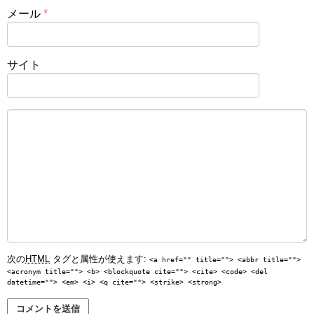
メール
*
サイト
次の
HTML
タグと属性が使えます:
<a href="" title=""> <abbr title="">
<acronym title=""> <b> <blockquote cite=""> <cite> <code> <del
datetime=""> <em> <i> <q cite=""> <strike> <strong>