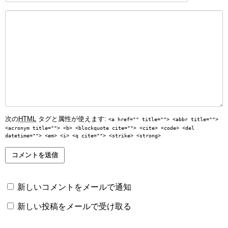
次の
HTML
タグと属性が使えます:
<a href="" title=""> <abbr title="">
<acronym title=""> <b> <blockquote cite=""> <cite> <code> <del
datetime=""> <em> <i> <q cite=""> <strike> <strong>
新しいコメントをメールで通知
新しい投稿をメールで受け取る