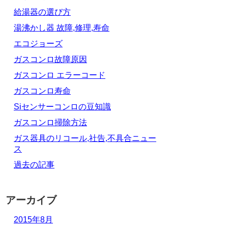
給湯器の選び方
湯沸かし器 故障,修理,寿命
エコジョーズ
ガスコンロ故障原因
ガスコンロ エラーコード
ガスコンロ寿命
Siセンサーコンロの豆知識
ガスコンロ掃除方法
ガス器具のリコール,社告,不具合ニュー
ス
過去の記事
アーカイブ
2015年8月