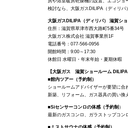
房や浴室暖房乾燥機の設置、エコジョ
検討なら、大阪ガスDILIPA（ディリ
大阪ガスDILIPA（ディリパ） 滋賀シ
住所：滋賀県草津市西大路町5番34号
大阪ガス株式会社 滋賀事業所1F
電話番号：077-566-0956
開館時間：9:00～17:30
休館日 水曜日・年末年始・夏期休暇
【大阪ガス 滋賀ショールーム DILIP
■
館内ツアー（予約制）
ショールームアドバイザーが要望に合
新築、リフォーム、ガス器具の買い換
■
Siセンサーコンロの体感（予約制
）
最新のガスコンロ、ガラストップコン
■
ミストサウナの体感（予約制）