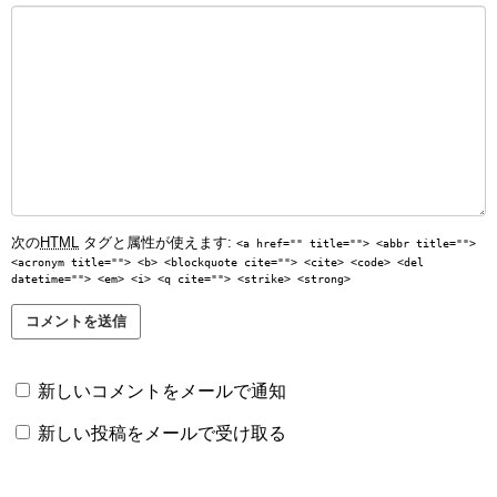
次の
HTML
タグと属性が使えます:
<a href="" title=""> <abbr title="">
<acronym title=""> <b> <blockquote cite=""> <cite> <code> <del
datetime=""> <em> <i> <q cite=""> <strike> <strong>
新しいコメントをメールで通知
新しい投稿をメールで受け取る