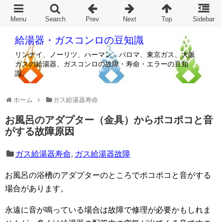
給湯器・ガスコンロの豆知識
リンナイ、ノーリツ、ハーマン、パロマ、東京ガス、大阪
ガスの給湯器、ガスコンロの故障・寿命・エラーの豆知
識。
ホーム
ガス給湯器寿命
お風呂のアダプター（金具）からポコポコと音
がする故障原因
ガス給湯器寿命
,
ガス給湯器故障
お風呂の浴槽のアダプターのところでポコポコと音がする
場合があります。
永遠に音が鳴っている場合は故障で修理が必要かもしれま