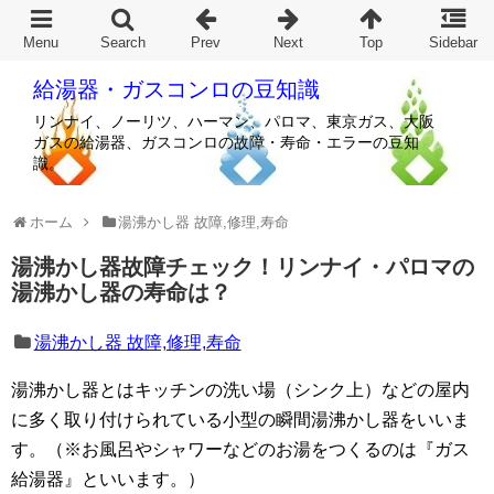
給湯器・ガスコンロの豆知識
リンナイ、ノーリツ、ハーマン、パロマ、東京ガス、大阪
ガスの給湯器、ガスコンロの故障・寿命・エラーの豆知
識。
ホーム
湯沸かし器 故障,修理,寿命
湯沸かし器故障チェック！リンナイ・パロマの
湯沸かし器の寿命は？
湯沸かし器 故障,修理,寿命
湯沸かし器とはキッチンの洗い場（シンク上）などの屋内
に多く取り付けられている小型の瞬間湯沸かし器をいいま
す。（※お風呂やシャワーなどのお湯をつくるのは『ガス
給湯器』といいます。）