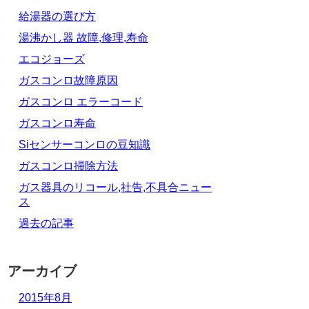
給湯器の選び方
湯沸かし器 故障,修理,寿命
エコジョーズ
ガスコンロ故障原因
ガスコンロ エラーコード
ガスコンロ寿命
Siセンサーコンロの豆知識
ガスコンロ掃除方法
ガス器具のリコール,社告,不具合ニュー
ス
過去の記事
アーカイブ
2015年8月