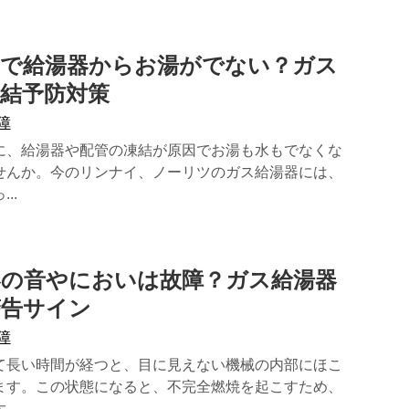
結で給湯器からお湯がでない？ガス
結予防対策
障
に、給湯器や配管の凍結が原因でお湯も水もでなくな
せんか。今のリンナイ、ノーリツのガス給湯器には、
..
器の音やにおいは故障？ガス給湯器
警告サイン
障
て長い時間が経つと、目に見えない機械の内部にほこ
ます。この状態になると、不完全燃焼を起こすため、
..