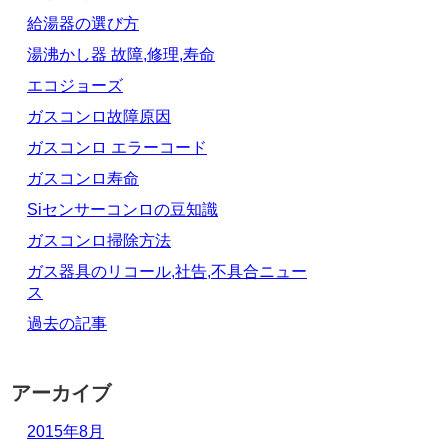
給湯器の選び方
湯沸かし器 故障,修理,寿命
エコジョーズ
ガスコンロ故障原因
ガスコンロ エラーコード
ガスコンロ寿命
Siセンサーコンロの豆知識
ガスコンロ掃除方法
ガス器具のリコール,社告,不具合ニュー
ス
過去の記事
アーカイブ
2015年8月