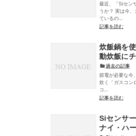
最近、「Siセ
うか？ 実は今、
ているの...
記事を読む
炊飯鍋を
動炊飯に
過去の記事
節電が必要な今
炊く「ガスコンロ
コ...
記事を読む
Siセンサ
ナイ・ハ